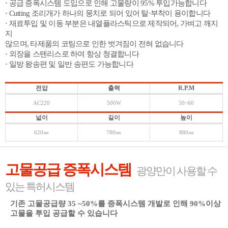
· 공급 증폭시스템 도입으로 인해 고물량이 95% 투입가능합니다
· Cutting 조리개가 하나의 뭉치로 되어 있어 탈·부착이 용이합니다
· 재료투입 및 이동 부분은 내열플라스틱으로 제작되어, 가벼고 깨지
지
않으며, 타제품의 코팅으로 인한 벗겨짐이 전혀 없습니다
· 외장을 스텐리스로 하여 항상 청결합니다
· 일방 왕송편 및 일반 송편도 가능합니다
전압
출력
R.P.M
AC220
500W
50~60
넓이
길이
높이
620㎜
780㎜
880㎜
고물공급 증폭시스템
광양만이 사용할 수
있는 특허시스템
기존 고물공급량 35 ~50%를 증폭시스템 개발로 인해 90%이상
고물을 투입 공급할 수 있습니다